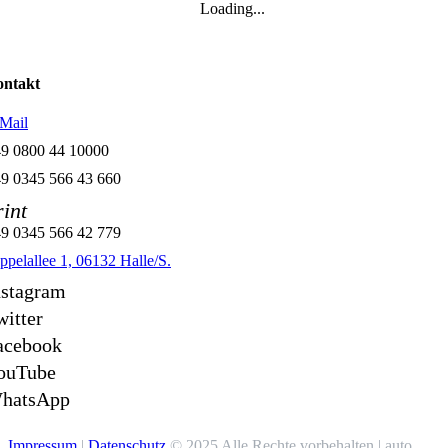
Loading...
ntakt
Mail
9 0800 44 10000
9 0345 566 43 660
rint
9 0345 566 42 779
ppelallee 1, 06132 Halle/S.
nstagram
witter
acebook
ouTube
hatsApp
Impressum
|
Datenschutz
© 2025 Alle Rechte vorbehalten
| auto