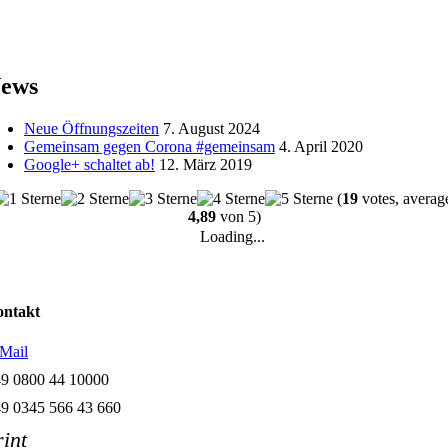
ews
Neue Öffnungszeiten
7. August 2024
Gemeinsam gegen Corona #gemeinsam
4. April 2020
Google+ schaltet ab!
12. März 2019
(
19
votes, averag
4,89
von 5)
Loading...
ntakt
Mail
9 0800 44 10000
9 0345 566 43 660
rint