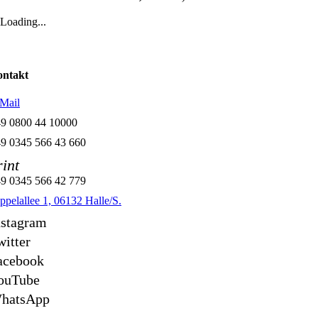
Loading...
ntakt
Mail
9 0800 44 10000
9 0345 566 43 660
rint
9 0345 566 42 779
ppelallee 1, 06132 Halle/S.
nstagram
witter
acebook
ouTube
hatsApp